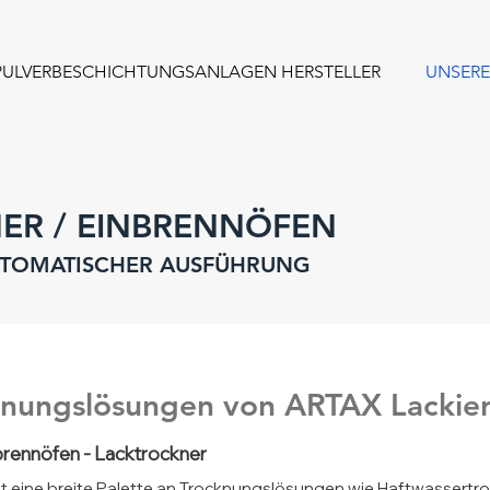
PULVERBESCHICHTUNGSANLAGEN HERSTELLER
UNSERE
ER / EINBRENNÖFEN
UTOM
ATISCHER AUSFÜHRUNG
knungslösungen von ARTAX Lacki
brennöfen - Lacktrockner
 eine breite Palette an Trocknungslösungen wie Haftwassertro