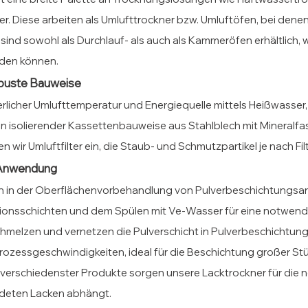
 Diese arbeiten als Umlufttrockner bzw. Umluftöfen, bei denen ei
n sind sowohl als Durchlauf- als auch als Kammeröfen erhältlic
rden können.
obuste Bauweise
erlicher Umlufttemperatur und Energiequelle mittels Heißwasser
 in isolierender Kassettenbauweise aus Stahlblech mit Mineralfas
ir Umluftfilter ein, die Staub- und Schmutzpartikel je nach Filt
e Anwendung
n in der Oberflächenvorbehandlung von Pulverbeschichtungsa
ionsschichten und dem Spülen mit Ve-Wasser für eine notwen
hmelzen und vernetzen die Pulverschicht in Pulverbeschichtun
rozessgeschwindigkeiten, ideal für die Beschichtung großer St
 verschiedenster Produkte sorgen unsere Lacktrockner für die
deten Lacken abhängt.